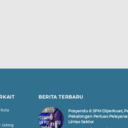
RKAIT
BERITA TERBARU
 Kota
Posyandu 6 SPM Diperkuat, 
n
Pekalongan Perluas Pelayana
Lintas Sektor
 Jateng