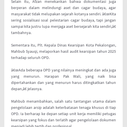
Selain itu, Afzan menekankan bahwa dokumentasi juga
berperan dalam melindungi aset dan cagar budaya, agar
masyarakat tidak melupakan sejarah kotanya sendiri. â€œKita
sering sosialisasi soal pelestarian cagar budaya, tapi jangan
sampai kita justru lupa menjaga aset bersejarah kita sendiri,â€
tambahnya.
Sementara itu, Plt. Kepala Dinas Kearsipan Kota Pekalongan,
Mahbub Syauqi, melaporkan hasil audit kearsipan tahun 2025
terhadap seluruh OPD.
â€œAda beberapa OPD yang nilainya meningkat dan ada juga
yang menurun. Harapan Pak Wali, yang naik bisa
dipertahankan dan yang menurun harus ditingkatkan tahun
depan,â€ jelasnya.
Mahbub menambahkan, salah satu tantangan utama dalam
pengelolaan arsip adalah keterbatasan tenaga khusus di tiap
OPD. Ia berharap ke depan setiap unit kerja memiliki petugas
kearsipan yang fokus dan terlatih agar pengelolaan dokumen
menjadi lebih tertib dan profesional.