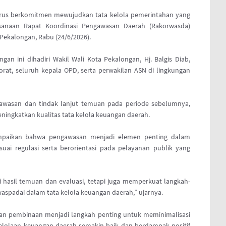
erus berkomitmen mewujudkan tata kelola pemerintahan yang
aksanaan Rapat Koordinasi Pengawasan Daerah (Rakorwasda)
Pekalongan, Rabu (24/6/2026).
gan ini dihadiri Wakil Wali Kota Pekalongan, Hj. Balgis Diab,
orat, seluruh kepala OPD, serta perwakilan ASN di lingkungan
awasan dan tindak lanjut temuan pada periode sebelumnya,
ingkatkan kualitas tata kelola keuangan daerah.
ampaikan bahwa pengawasan menjadi elemen penting dalam
uai regulasi serta berorientasi pada pelayanan publik yang
ti hasil temuan dan evaluasi, tetapi juga memperkuat langkah-
aspadai dalam tata kelola keuangan daerah,” ujarnya.
n pembinaan menjadi langkah penting untuk meminimalisasi
lolaan keuangan daerah semakin baik dan berdampak positif