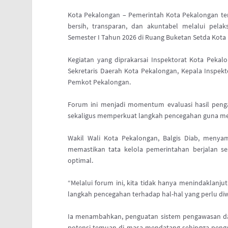
Kota Pekalongan – Pemerintah Kota Pekalongan t
bersih, transparan, dan akuntabel melalui pel
Semester I Tahun 2026 di Ruang Buketan Setda Kota 
Kegiatan yang diprakarsai Inspektorat Kota Pekalon
Sekretaris Daerah Kota Pekalongan, Kepala Inspekt
Pemkot Pekalongan.
Forum ini menjadi momentum evaluasi hasil peng
sekaligus memperkuat langkah pencegahan guna men
Wakil Wali Kota Pekalongan, Balgis Diab, meny
memastikan tata kelola pemerintahan berjalan ses
optimal.
“Melalui forum ini, kita tidak hanya menindaklanju
langkah pencegahan terhadap hal-hal yang perlu diw
Ia menambahkan, penguatan sistem pengawasan da
potensi temuan di masa mendatang sehingga penge