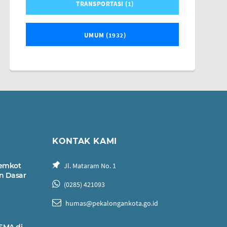
TRANSPORTASI (1)
UMUM (1932)
KONTAK KAMI
Pemkot
Jl. Mataram No. 1
n Dasar
(0285) 421093
humas@pekalongankota.go.id